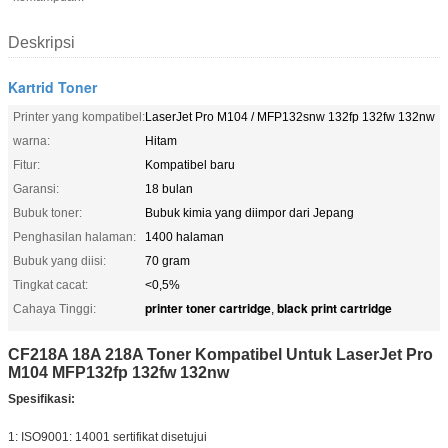
Deskripsi
Kartrid Toner
Printer yang kompatibel:
LaserJet Pro M104 / MFP132snw 132fp 132fw 132nw
warna:
Hitam
Fitur:
Kompatibel baru
Garansi:
18 bulan
Bubuk toner:
Bubuk kimia yang diimpor dari Jepang
Penghasilan halaman:
1400 halaman
Bubuk yang diisi:
70 gram
Tingkat cacat:
<0,5%
printer toner cartridge
black print cartridge
Cahaya Tinggi:
,
CF218A 18A 218A Toner Kompatibel Untuk LaserJet Pro
M104 MFP132fp 132fw 132nw
Spesifikasi:
1: ISO9001: 14001 sertifikat disetujui