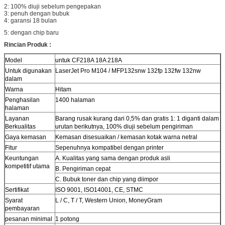
2: 100% diuji sebelum pengepakan
3: penuh dengan bubuk
4: garansi 18 bulan
5: dengan chip baru
Rincian Produk :
Model
untuk CF218A 18A 218A
Untuk digunakan
LaserJet Pro M104 / MFP132snw 132fp 132fw 132nw
dalam
Warna
Hitam
Penghasilan
1400 halaman
halaman
Layanan
Barang rusak kurang dari 0,5% dan gratis 1: 1 diganti dalam
Berkualitas
urutan berikutnya, 100% diuji sebelum pengiriman
Gaya kemasan
Kemasan disesuaikan / kemasan kotak warna netral
Fitur
Sepenuhnya kompatibel dengan printer
Keuntungan
A. Kualitas yang sama dengan produk asli
kompetitif utama
B. Pengiriman cepat
C. Bubuk toner dan chip yang diimpor
Sertifikat
ISO 9001, ISO14001, CE, STMC
Syarat
L / C, T / T, Western Union, MoneyGram
pembayaran
pesanan minimal
1 potong