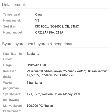
Detail produk
Tempat asal:
Cina
Nama merek:
YS
Sertifikasi:
ISO 9001, ISO14001, CE, STMC
Nomor model:
CF218A / 18A / 218A
Syarat-syarat pembayaran & pengiriman
Kuantitas min
Bagian 1
Order:
Harga:
USD5-USD20
Kemasan
Paket netral / disesuaikan; 25 buah / karton; Ukuran karton:
49,5 * 35,5 * 58 cm; 270 karton / 20
rincian:
Waktu
5 hari kerja
pengiriman:
Syarat-syarat
T / T, L / C, Western Union, MoneyGram
pembayaran:
Menyediakan
100.000 PC / bulan
kemampuan: