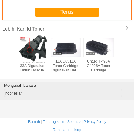
Terus
Kartrid Toner
Lebih
A 18A
Toner CF233A
11A Q6511A
Untuk HP 96A
W9014MC Ton
Toner
33A Digunakan
Toner Cartridge
C4096A Toner
Cartridg
el Untuk
Untuk LaserJet
Digunakan Untuk
Cartridge
Halaman
et Pro
Ultra M106w
HP LaserJet 2410
Kompatibel HP
Laserjet 
FP132fp
M134a M134fn
2420 2430 Hitam
LaserJet 2100N
MFP E8
 132nw
2017 Dirilis
2200DN Hitam
Mengubah bahasa
Indonesian
Rumah
|
Tentang kami
|
Sitemap
|
Privacy Policy
Tampilan desktop