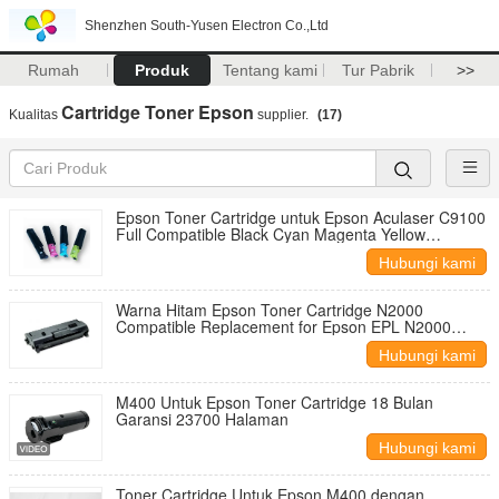
Shenzhen South-Yusen Electron Co.,Ltd
Rumah
Produk
Tentang kami
Tur Pabrik
>>
Cartridge Toner Epson
Kualitas
supplier.
(17)
Epson Toner Cartridge untuk Epson Aculaser C9100
Full Compatible Black Cyan Magenta Yellow
Cartridge dengan 12000 Page Yield
Hubungi kami
Warna Hitam Epson Toner Cartridge N2000
Compatible Replacement for Epson EPL N2000
Printer 1000 Page Yield ISO Certified
Hubungi kami
M400 Untuk Epson Toner Cartridge 18 Bulan
Garansi 23700 Halaman
Hubungi kami
Toner Cartridge Untuk Epson M400 dengan