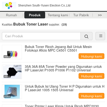
Shenzhen South-Yusen Electron Co.,Ltd
Rumah
Produk
Tentang kami
Tur Pabrik
>>
Bubuk Toner Laser
Kualitas
supplier.
(19)
Bubuk Toner Ricoh Jepang Asli Untuk Mesin
Fotokopi Aficio MPC C4501 C5501
Hubungi kami
35A 36A 85A Toner Powder yang Digunakan untuk
HP LaserJet P1005 P1006 P1102 Universal
Hubungi kami
Untuk Bubuk Isi Ulang Toner H P Digunakan untuk H
P LaserJet 1005 1505 Universal
Hubungi kami
Toner Printer Laser Kimia Untuk Ricoh MPC2030