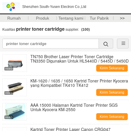
Shenzhen South-Yusen Electron Co.,Ltd
Rumah
Produk
Tentang kami
Tur Pabrik
>>
printer toner cartridge
Kualitas
supplier.
(100)
TN750 Brother Laser Printer Toner Cartridge
TN3350 Digunakan Untuk HL5440D / 5445D / 5450D
Kirim Sekarang
KM-1620 / 1635 / 1650 Kartrid Toner Printer Kyocera
yang Kompatibel TK410 TK412
Kirim Sekarang
AAA 15000 Halaman Kartrid Toner Printer SGS
Untuk Kyocera KM-2550
Kirim Sekarang
Kartrid Toner Printer Laser Canon CRG047