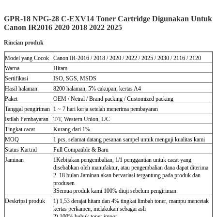
GPR-18 NPG-28 C-EXV14 Toner Cartridge Digunakan Untuk
Canon IR2016 2020 2018 2022 2025
Rincian produk
Model yang Cocok
Canon IR-2016 / 2018 / 2020 / 2022 / 2025 / 2030 / 2116 / 2120
Warna
Hitam
Sertifikasi
ISO, SGS, MSDS
Hasil halaman
8200 halaman, 5% cakupan, kertas A4
Paket
OEM / Netral / Brand packing / Customized packing
Tanggal pengiriman
1 ~ 7 hari kerja setelah menerima pembayaran
Istilah Pembayaran
T/T, Western Union, L/C
Tingkat cacat
Kurang dari 1%
MOQ
1 pcs, selamat datang pesanan sampel untuk menguji kualitas kami
Status Kartrid
Full Compatible & Baru
Jaminan
1Kebijakan pengembalian, 1/1 penggantian untuk cacat yang
disebabkan oleh manufaktur, atau pengembalian dana dapat diterima
2. 18 bulan Jaminan akan bervariasi tergantung pada produk dan
produsen
3Semua produk kami 100% diuji sebelum pengiriman.
Deskripsi produk
1) 1,53 derajat hitam dan 4% tingkat limbah toner, mampu mencetak
kertas perkamen, melakukan sebagai asli
2) 100% bubuk toner impor