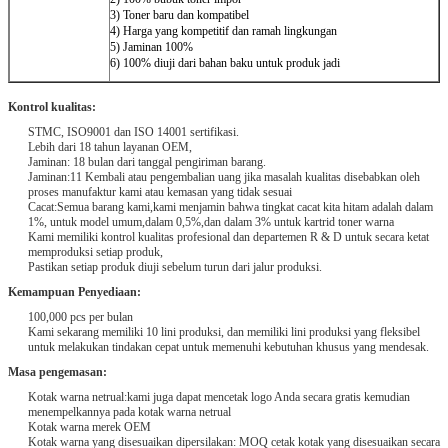
3) Toner baru dan kompatibel
4) Harga yang kompetitif dan ramah lingkungan
5) Jaminan 100%
6) 100% diuji dari bahan baku untuk produk jadi
Kontrol kualitas:
STMC, ISO9001 dan ISO 14001 sertifikasi.
Lebih dari 18 tahun layanan OEM,
Jaminan: 18 bulan dari tanggal pengiriman barang.
Jaminan:11 Kembali atau pengembalian uang jika masalah kualitas disebabkan oleh
proses manufaktur kami atau kemasan yang tidak sesuai
Cacat:Semua barang kami,kami menjamin bahwa tingkat cacat kita hitam adalah dalam
1%, untuk model umum,dalam 0,5%,dan dalam 3% untuk kartrid toner warna
Kami memiliki kontrol kualitas profesional dan departemen R & D untuk secara ketat
memproduksi setiap produk,
Pastikan setiap produk diuji sebelum turun dari jalur produksi.
Kemampuan Penyediaan:
100,000 pcs per bulan
Kami sekarang memiliki 10 lini produksi, dan memiliki lini produksi yang fleksibel
untuk melakukan tindakan cepat untuk memenuhi kebutuhan khusus yang mendesak.
Masa pengemasan:
Kotak warna netrual:kami juga dapat mencetak logo Anda secara gratis kemudian
menempelkannya pada kotak warna netrual
Kotak warna merek OEM
Kotak warna yang disesuaikan dipersilakan: MOQ cetak kotak yang disesuaikan secara