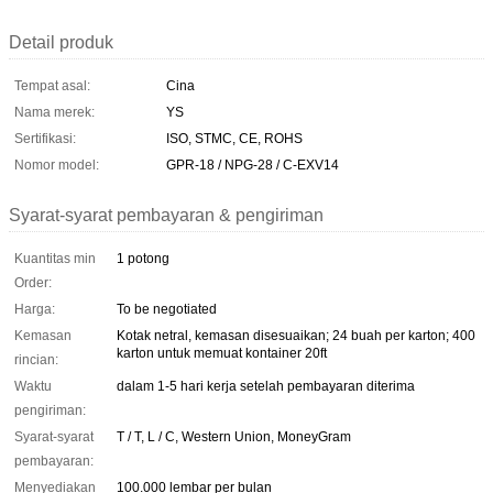
Detail produk
Tempat asal:
Cina
Nama merek:
YS
Sertifikasi:
ISO, STMC, CE, ROHS
Nomor model:
GPR-18 / NPG-28 / C-EXV14
Syarat-syarat pembayaran & pengiriman
Kuantitas min
1 potong
Order:
Harga:
To be negotiated
Kemasan
Kotak netral, kemasan disesuaikan; 24 buah per karton; 400
karton untuk memuat kontainer 20ft
rincian:
Waktu
dalam 1-5 hari kerja setelah pembayaran diterima
pengiriman:
Syarat-syarat
T / T, L / C, Western Union, MoneyGram
pembayaran:
Menyediakan
100.000 lembar per bulan