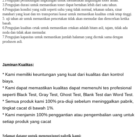
2.Pengujian perlindungan lingkungan untuk memastikan lingkungan toner aman.
3.Pengujian durasi untuk memastikan toner dapat bertahan lebih dari satu tahun.
4.Pengujian kondisi yang sulit seperti suhu yang tidak normal, tekanan udara, sinar
matahari yang kuat dan tes transportasi kasar untuk memastikan kualitas cetak tetap tinggi.
5. uji tahan air untuk memastikan pencetakan tidak akan memudar dan diencerkan ketika
basah.
6.Pengujian kualitas cetak untuk memastikan cetakan adalah hitam asli, tajam, tidak ada
noda dan tidak akan memudar.
7.Pengujian kapasitas untuk memastikan jumlah halaman yang dicetak sama dengan
produsen asli.
Jaminan Kualitas:
* Kami memiliki keuntungan yang kuat dari kualitas dan kontrol
biaya.
* Kami dapat memastikan kualitas dapat memenuhi tes profesional
seperti Black Test, Gray Test, Ghost Test, Blank Test dan Word Test.
* Semua produk kami 100% pra-diuji sebelum meninggalkan pabrik,
tingkat cacat di bawah 1%.
* Kami menjamin 100% penggantian atau pengembalian uang untuk
setiap produk yang cacat
Selamat datang untuk mengunjungi pabrik kami: