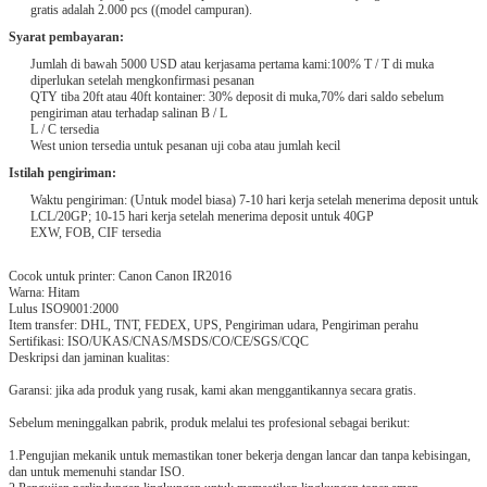
gratis adalah 2.000 pcs ((model campuran).
Syarat pembayaran:
Jumlah di bawah 5000 USD atau kerjasama pertama kami:100% T / T di muka
diperlukan setelah mengkonfirmasi pesanan
QTY tiba 20ft atau 40ft kontainer: 30% deposit di muka,70% dari saldo sebelum
pengiriman atau terhadap salinan B / L
L / C tersedia
West union tersedia untuk pesanan uji coba atau jumlah kecil
Istilah pengiriman:
Waktu pengiriman: (Untuk model biasa) 7-10 hari kerja setelah menerima deposit untuk
LCL/20GP; 10-15 hari kerja setelah menerima deposit untuk 40GP
EXW, FOB, CIF tersedia
Cocok untuk printer: Canon Canon IR2016
Warna: Hitam
Lulus ISO9001:2000
Item transfer: DHL, TNT, FEDEX, UPS, Pengiriman udara, Pengiriman perahu
Sertifikasi: ISO/UKAS/CNAS/MSDS/CO/CE/SGS/CQC
Deskripsi dan jaminan kualitas:
Garansi: jika ada produk yang rusak, kami akan menggantikannya secara gratis.
Sebelum meninggalkan pabrik, produk melalui tes profesional sebagai berikut:
1.Pengujian mekanik untuk memastikan toner bekerja dengan lancar dan tanpa kebisingan,
dan untuk memenuhi standar ISO.