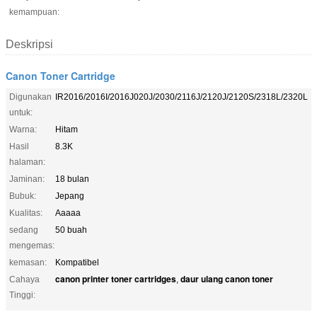
kemampuan:
Deskripsi
Canon Toner Cartridge
Digunakan
IR2016/2016I/2016J020J/2030/2116J/2120J/2120S/2318L/2320L
untuk:
Warna:
Hitam
Hasil
8.3K
halaman:
Jaminan:
18 bulan
Bubuk:
Jepang
Kualitas:
Aaaaa
sedang
50 buah
mengemas:
kemasan:
Kompatibel
canon printer toner cartridges
daur ulang canon toner
Cahaya
,
Tinggi: