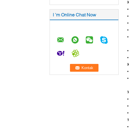
K
I 'm Online Chat Now
S