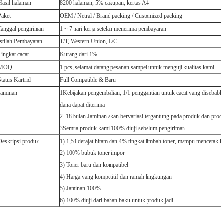
Hasil halaman
8200 halaman, 5% cakupan, kertas A4
Paket
OEM / Netral / Brand packing / Customized packing
Tanggal pengiriman
1 ~ 7 hari kerja setelah menerima pembayaran
Istilah Pembayaran
T/T, Western Union, L/C
Tingkat cacat
Kurang dari 1%
MOQ
1 pcs, selamat datang pesanan sampel untuk menguji kualitas kami
Status Kartrid
Full Compatible & Baru
Jaminan
1Kebijakan pengembalian, 1/1 penggantian untuk cacat yang disebab
dana dapat diterima
2. 18 bulan Jaminan akan bervariasi tergantung pada produk dan pro
3Semua produk kami 100% diuji sebelum pengiriman.
Deskripsi produk
1) 1,53 derajat hitam dan 4% tingkat limbah toner, mampu mencetak 
2) 100% bubuk toner impor
3) Toner baru dan kompatibel
4) Harga yang kompetitif dan ramah lingkungan
5) Jaminan 100%
6) 100% diuji dari bahan baku untuk produk jadi