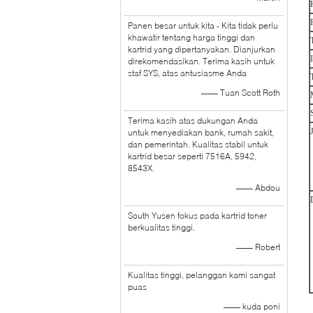
Panen besar untuk kita - Kita tidak perlu
khawatir tentang harga tinggi dan
kartrid yang dipertanyakan. Dianjurkan
direkomendasikan. Terima kasih untuk
staf SYS, atas antusiasme Anda
—— Tuan Scott Roth
Terima kasih atas dukungan Anda
untuk menyediakan bank, rumah sakit,
dan pemerintah. Kualitas stabil untuk
kartrid besar seperti 7516A, 5942,
8543X.
—— Abdou
South Yusen fokus pada kartrid toner
berkualitas tinggi.
—— Robert
Kualitas tinggi, pelanggan kami sangat
puas
—— kuda poni