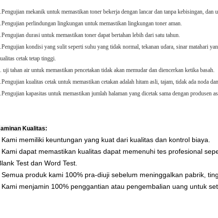
.Pengujian mekanik untuk memastikan toner bekerja dengan lancar dan tanpa kebisingan, dan
.Pengujian perlindungan lingkungan untuk memastikan lingkungan toner aman.
.Pengujian durasi untuk memastikan toner dapat bertahan lebih dari satu tahun.
.Pengujian kondisi yang sulit seperti suhu yang tidak normal, tekanan udara, sinar matahari ya
ualitas cetak tetap tinggi.
. uji tahan air untuk memastikan pencetakan tidak akan memudar dan diencerkan ketika basah.
.Pengujian kualitas cetak untuk memastikan cetakan adalah hitam asli, tajam, tidak ada noda d
.Pengujian kapasitas untuk memastikan jumlah halaman yang dicetak sama dengan produsen asl
Jaminan Kualitas:
* Kami memiliki keuntungan yang kuat dari kualitas dan kontrol biaya.
* Kami dapat memastikan kualitas dapat memenuhi tes profesional sepert
Blank Test dan Word Test.
* Semua produk kami 100% pra-diuji sebelum meninggalkan pabrik, tin
* Kami menjamin 100% penggantian atau pengembalian uang untuk set