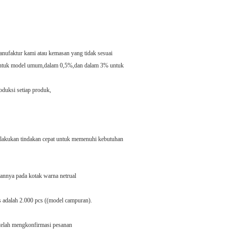
anufaktur kami atau kemasan yang tidak sesuai
 untuk model umum,dalam 0,5%,dan dalam 3% untuk
oduksi setiap produk,
melakukan tindakan cepat untuk memenuhi kebutuhan
annya pada kotak warna netrual
s adalah 2.000 pcs ((model campuran).
telah mengkonfirmasi pesanan