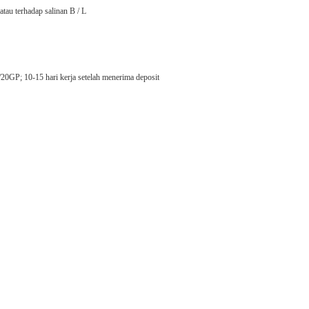
tau terhadap salinan B / L
20GP; 10-15 hari kerja setelah menerima deposit