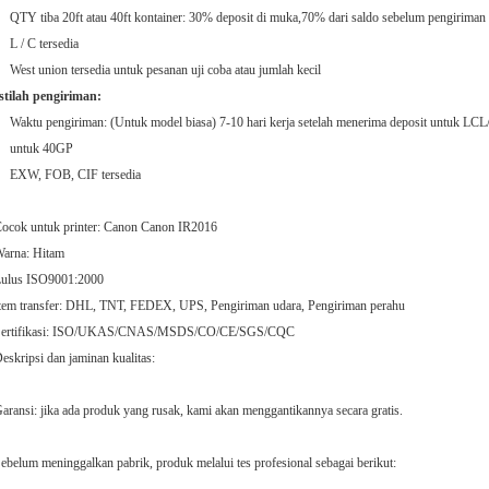
QTY tiba 20ft atau 40ft kontainer: 30% deposit di muka,70% dari saldo sebelum pengiriman a
L / C tersedia
West union tersedia untuk pesanan uji coba atau jumlah kecil
stilah pengiriman:
Waktu pengiriman: (Untuk model biasa) 7-10 hari kerja setelah menerima deposit untuk LCL/
untuk 40GP
EXW, FOB, CIF tersedia
ocok untuk printer: Canon Canon IR2016
arna: Hitam
ulus ISO9001:2000
tem transfer: DHL, TNT, FEDEX, UPS, Pengiriman udara, Pengiriman perahu
Sertifikasi: ISO/UKAS/CNAS/MSDS/CO/CE/SGS/CQC
eskripsi dan jaminan kualitas:
aransi: jika ada produk yang rusak, kami akan menggantikannya secara gratis.
ebelum meninggalkan pabrik, produk melalui tes profesional sebagai berikut: