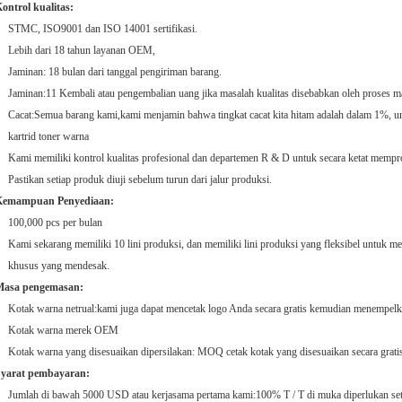
ontrol kualitas:
STMC, ISO9001 dan ISO 14001 sertifikasi.
Lebih dari 18 tahun layanan OEM,
Jaminan: 18 bulan dari tanggal pengiriman barang.
Jaminan:11 Kembali atau pengembalian uang jika masalah kualitas disebabkan oleh proses m
Cacat:Semua barang kami,kami menjamin bahwa tingkat cacat kita hitam adalah dalam 1%,
kartrid toner warna
Kami memiliki kontrol kualitas profesional dan departemen R & D untuk secara ketat mempr
Pastikan setiap produk diuji sebelum turun dari jalur produksi.
Kemampuan Penyediaan:
100,000 pcs per bulan
Kami sekarang memiliki 10 lini produksi, dan memiliki lini produksi yang fleksibel untuk 
khusus yang mendesak.
Masa pengemasan:
Kotak warna netrual:kami juga dapat mencetak logo Anda secara gratis kemudian menempelk
Kotak warna merek OEM
Kotak warna yang disesuaikan dipersilakan: MOQ cetak kotak yang disesuaikan secara grati
yarat pembayaran:
Jumlah di bawah 5000 USD atau kerjasama pertama kami:100% T / T di muka diperlukan se