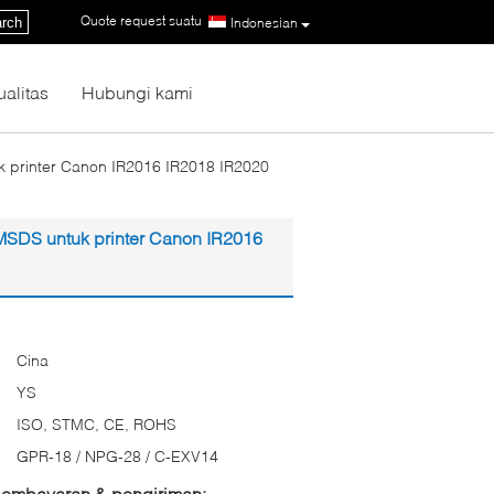
Quote request suatu
|
rch
Indonesian
ualitas
Hubungi kami
k printer Canon IR2016 IR2018 IR2020
 MSDS untuk printer Canon IR2016
Cina
YS
ISO, STMC, CE, ROHS
GPR-18 / NPG-28 / C-EXV14
 pembayaran & pengiriman: