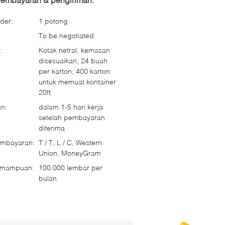
der:
1 potong
To be negotiated
:
Kotak netral, kemasan
disesuaikan; 24 buah
per karton; 400 karton
untuk memuat kontainer
20ft
n:
dalam 1-5 hari kerja
setelah pembayaran
diterima
embayaran:
T / T, L / C, Western
Union, MoneyGram
emampuan:
100.000 lembar per
bulan