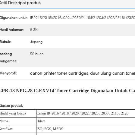
Detil Deskripsi produk
Digunakan untuk:
IR2016/2016I/2016J020J/2030/2116J/2120J/2120S/2318L/232
Hasil halaman:
8.3K
Bubuk:
Jepang
sedang
50 buah
mengemas:
canon printer toner cartridges
daur ulang canon tone
Menyoroti:
,
GPR-18 NPG-28 C-EXV14 Toner Cartridge Digunakan Untuk Can
incian produk
Model yang Cocok
Canon IR-2016 / 2018 / 2020 / 2022 / 2025 / 2030 / 2116 / 2120
Warna
Hitam
Sertifikasi
ISO, SGS, MSDS