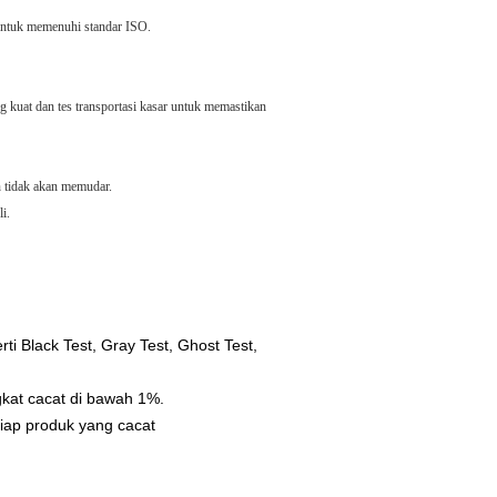
 untuk memenuhi standar ISO.
ng kuat dan tes transportasi kasar untuk memastikan
an tidak akan memudar.
i.
i Black Test, Gray Test, Ghost Test,
gkat cacat di bawah 1%.
iap produk yang cacat