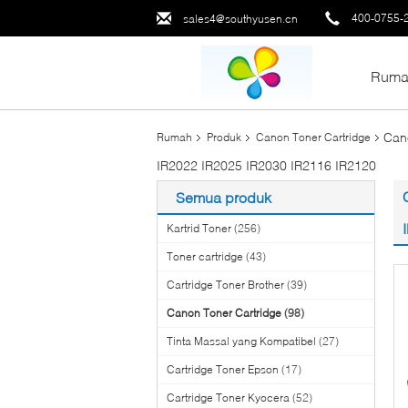
400-0755-
sales4@southyusen.cn
Ruma
Can
Rumah
Produk
Canon Toner Cartridge
IR2022 IR2025 IR2030 IR2116 IR2120
Semua produk
Kartrid Toner
(256)
Toner cartridge
(43)
Cartridge Toner Brother
(39)
Canon Toner Cartridge
(98)
Tinta Massal yang Kompatibel
(27)
Cartridge Toner Epson
(17)
Cartridge Toner Kyocera
(52)