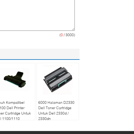
(
0
/ 3000)
nuh Kompatibel
6000 Halaman D2330
00 Dell Printer
Dell Toner Cartridge
er Cartridge Untuk
Untuk Dell 2330d /
l 1100/1110
2330dn