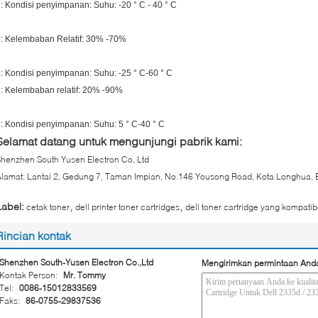
: Kondisi penyimpanan: Suhu: -20 ° C - 40 ° C
: Kelembaban Relatif: 30% -70%
: Kondisi penyimpanan: Suhu: -25 ° C-60 ° C
: Kelembaban relatif: 20% -90%
: Kondisi penyimpanan: Suhu: 5 ° C-40 ° C
Selamat datang untuk mengunjungi pabrik kami:
henzhen South Yusen Electron Co, Ltd
lamat: Lantai 2, Gedung 7, Taman Impian, No.146 Yousong Road, Kota Longhua, 
,
,
Label:
cetak toner
dell printer toner cartridges
dell toner cartridge yang kompatib
Rincian kontak
Shenzhen South-Yusen Electron Co.,Ltd
Mengirimkan permintaan And
Kontak Person:
Mr. Tommy
Tel:
0086-15012833569
Faks:
86-0755-29837536