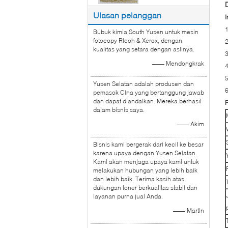
Ulasan pelanggan
I
1
Bubuk kimia South Yusen untuk mesin
fotocopy Ricoh & Xerox, dengan
2
kualitas yang setara dengan aslinya.
3
—— Mendongkrak
4
5
Yusen Selatan adalah produsen dan
pemasok Cina yang bertanggung jawab
dan dapat diandalkan. Mereka berhasil
R
dalam bisnis saya.
—— Akim
Bisnis kami bergerak dari kecil ke besar
karena upaya dengan Yusen Selatan.
Kami akan menjaga upaya kami untuk
melakukan hubungan yang lebih baik
dan lebih baik. Terima kasih atas
dukungan toner berkualitas stabil dan
layanan purna jual Anda.
—— Martin