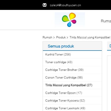
sales4@southyusen.cn
Ruma
Rumah
Produk
Tinta Massal yang Kompatibel
Semua produk
Kartrid Toner
(256)
Toner cartridge
(43)
Cartridge Toner Brother
(39)
Canon Toner Cartridge
(98)
Tinta Massal yang Kompatibel
(27)
Cartridge Toner Epson
(17)
Cartridge Toner Kyocera
(52)
Cartridge Toner Lexmark
(49)