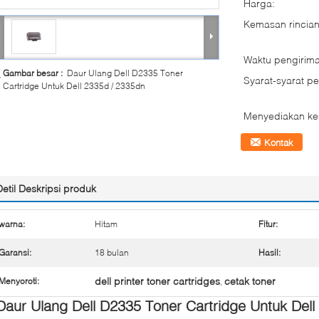
Harga:
Kemasan rincian
Waktu pengirima
Gambar besar :
Daur Ulang Dell D2335 Toner
Syarat-syarat p
Cartridge Untuk Dell 2335d / 2335dn
Menyediakan k
Kontak
Detil Deskripsi produk
warna:
Hitam
Fitur:
Garansi:
18 bulan
Hasil:
dell printer toner cartridges
cetak toner
Menyoroti:
,
Daur Ulang Dell D2335 Toner Cartridge Untuk Dell