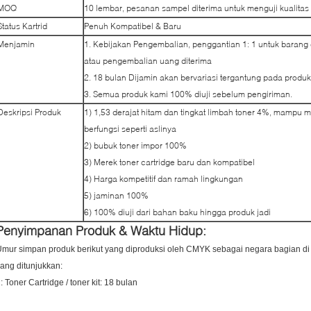
MOQ
10 lembar, pesanan sampel diterima untuk menguji kualitas
Status Kartrid
Penuh Kompatibel & Baru
Menjamin
1. Kebijakan Pengembalian, penggantian 1: 1 untuk barang 
atau pengembalian uang diterima
2. 18 bulan Dijamin akan bervariasi tergantung pada produ
3. Semua produk kami 100% diuji sebelum pengiriman.
Deskripsi Produk
1) 1,53 derajat hitam dan tingkat limbah toner 4%, mampu 
berfungsi seperti aslinya
2) bubuk toner impor 100%
3) Merek toner cartridge baru dan kompatibel
4) Harga kompetitif dan ramah lingkungan
5) jaminan 100%
6) 100% diuji dari bahan baku hingga produk jadi
Penyimpanan Produk & Waktu Hidup:
mur simpan produk berikut yang diproduksi oleh CMYK sebagai negara bagian d
ang ditunjukkan:
: Toner Cartridge / toner kit: 18 bulan