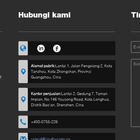
Hubungi kami
Ti
Alamat pabrik:
Lantai 1, Jalan Fengxiang 2, Kota
Tanzhou, Kota Zhongshan, Provinsi
1
Guangzhou, Cina
2
Kantor penjualan:
Lantai 2, Gedung 7, Taman
Impian, No.146 Yousong Road, Kota Longhua,
Distrik Bao'an, Shenzhen, Cina
+400-0755-226
sales4@southyusen.cn