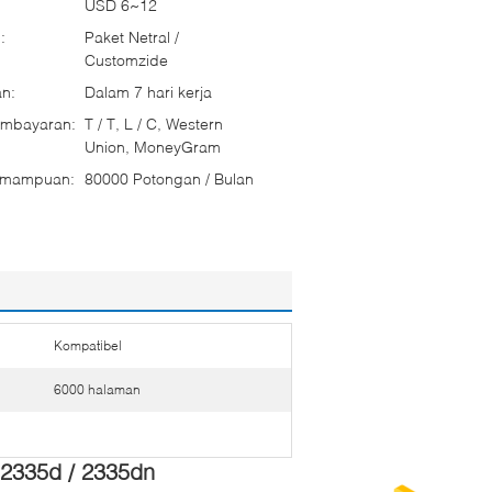
USD 6~12
:
Paket Netral /
Customzide
n:
Dalam 7 hari kerja
embayaran:
T / T, L / C, Western
Union, MoneyGram
emampuan:
80000 Potongan / Bulan
Kompatibel
6000 halaman
 2335d / 2335dn