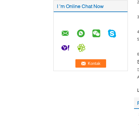
2
I 'm Online Chat Now
3
4
5
6
S
A