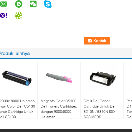
Produk lainnya
2000/18000 Halaman
Magenta Color C5100
5210 Dell Toner
Pe
yan Color Dell C5130
Dell Toners Cartridges
Cartridge Untuk Dell
D11
oner Cartridge Untuk
dengan 9000/8000
5210N / 5310N ISO
Ton
ell C5130
Halaman
SGS MSDS
Del