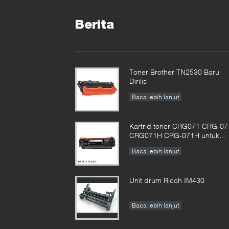
Berita
Toner Brother TN2530 Baru
Dirilis
Baca lebih lanjut
Kartrid toner CRG071 CRG-07
CRG071H CRG-071H untuk
gambar CanonCLASS LBP12
Baca lebih lanjut
MF272 MF273 MF275
Unit drum Ricoh IM430
Baca lebih lanjut