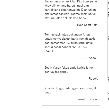
Panen besar untuk kita - Kita tidak perlu
khawatir tentang harga tinggi dan
kartrid yang dipertanyakan. Dianjurkan
direkomendasikan. Terima kasih untuk
staf SYS, atas antusiasme Anda
—— Tuan Scott Roth
Terima kasih atas dukungan Anda
untuk menyediakan bank, rumah sakit,
dan pemerintah. Kualitas stabil untuk
kartrid besar seperti 7516A, 5942,
8543X.
—— Abdou
South Yusen fokus pada kartrid toner
berkualitas tinggi.
—— Robert
U
Kualitas tinggi, pelanggan kami sangat
puas
y
—— kuda poni
1