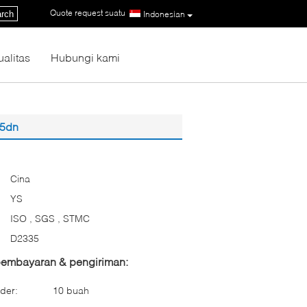
Quote request suatu
|
rch
Indonesian
ualitas
Hubungi kami
35dn
Cina
YS
ISO , SGS , STMC
D2335
 pembayaran & pengiriman:
der:
10 buah