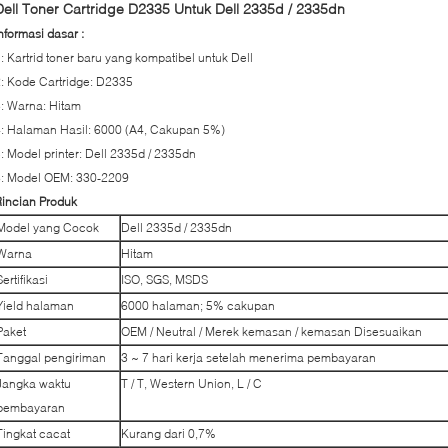
Dell Toner Cartridge D2335 Untuk Dell 2335d / 2335dn
nformasi dasar :
: Kartrid toner baru yang kompatibel untuk Dell
: Kode Cartridge: D2335
: Warna: Hitam
: Halaman Hasil: 6000 (A4, Cakupan 5%)
: Model printer: Dell 2335d / 2335dn
6: Model OEM: 330-2209
incian Produk
Model yang Cocok
Dell 2335d / 2335dn
Warna
Hitam
Sertifikasi
ISO, SGS, MSDS
Yield halaman
6000 halaman; 5% cakupan
Paket
OEM / Neutral / Merek kemasan / kemasan Disesuaikan
Tanggal pengiriman
3 ~ 7 hari kerja setelah menerima pembayaran
Jangka waktu
T / T, Western Union, L / C
pembayaran
Tingkat cacat
Kurang dari 0,7%