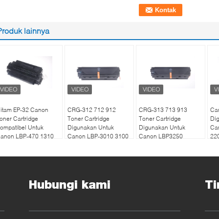
Produk lainnya
itam EP-32 Canon
CRG-312 712 912
CRG-313 713 913
Car
oner Cartridge
Toner Cartridge
Toner Cartridge
Di
ompatibel Untuk
Digunakan Untuk
Digunakan Untuk
Ca
anon LBP-470 1310
Canon LBP-3010 3100
Canon LBP3250
22
engan Chip
3018 3108
LaserJet
C4
Hubungi kami
Ti