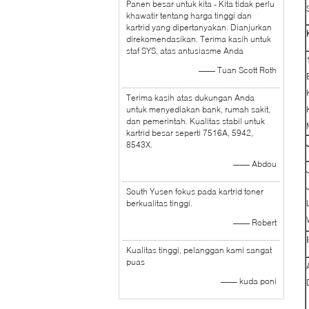
Panen besar untuk kita - Kita tidak perlu
khawatir tentang harga tinggi dan
kartrid yang dipertanyakan. Dianjurkan
direkomendasikan. Terima kasih untuk
staf SYS, atas antusiasme Anda
—— Tuan Scott Roth
Terima kasih atas dukungan Anda
untuk menyediakan bank, rumah sakit,
dan pemerintah. Kualitas stabil untuk
kartrid besar seperti 7516A, 5942,
8543X.
—— Abdou
South Yusen fokus pada kartrid toner
berkualitas tinggi.
—— Robert
Kualitas tinggi, pelanggan kami sangat
puas
—— kuda poni