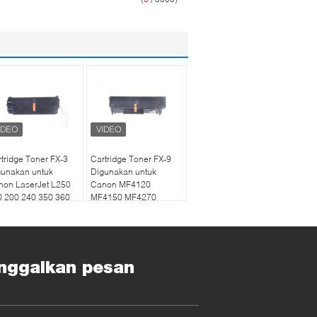
tridge Toner FX-3
Cartridge Toner FX-9
gunakan untuk
Digunakan untuk
non LaserJet L250
Canon MF4120
0 200 240 350 360
MF4150 MF4270
000 Black
MF4320 MF4322
LaserJet
nggalkan pesan