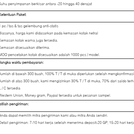
Suhu penyimpanan berkisar antara -20 hingga 40 derajat
Ketentuan Paket:
1 pc / tas & tas gelembung anti-statis
Biasanya, harga kami didasarkan pada kemasan kotak netral
Kemasan kotak warna juga tersedia.
Kemasan disesuaikan diterima.
MOQ pencetakan kotak disesuaikan adalah 1000 pcs / model.
Jangka waktu pembayaran:
Jumlah di bawah 300 buah, 100% T / T di muka diperlukan setelah mengkonfirmas
Jumlah di atas 300 buah, kami mengizinkan 30% T / T di muka, 70% dari saldo terh
L / C tersedia
Western Union, Money gram, Paypal tersedia untuk pesanan sampel.
Istilah pengiriman:
Anda dapat memilih mitra pengiriman kami atau mitra Anda sendiri.
Detail pengiriman: 7-10 hari kerja setelah menerima deposit-20 GP, 15-20 hari ker