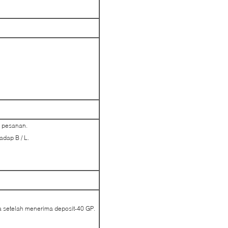
i pesanan.
adap B / L.
ja setelah menerima deposit-40 GP.