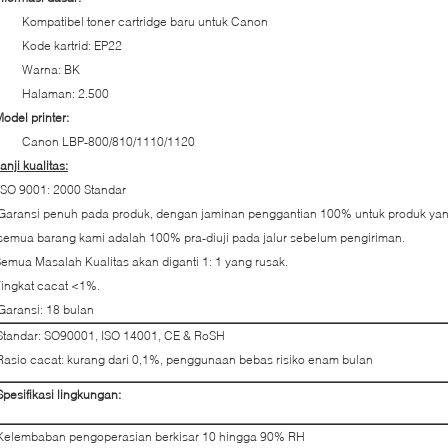
Kompatibel toner cartridge baru untuk Canon
Kode kartrid: EP22
Warna: BK
Halaman: 2.500
odel printer:
Canon LBP-800/810/1110/1120
anji kualitas:
ISO 9001: 2000 Standar
Garansi penuh pada produk, dengan jaminan penggantian 100% untuk produk yan
semua barang kami adalah 100% pra-diuji pada jalur sebelum pengiriman.
emua Masalah Kualitas akan diganti 1: 1 yang rusak.
ingkat cacat <1%.
Garansi: 18 bulan
Standar: SO90001, ISO 14001, CE & RoSH
Rasio cacat: kurang dari 0,1%, penggunaan bebas risiko enam bulan
Spesifikasi lingkungan:
Kelembaban pengoperasian berkisar 10 hingga 90% RH