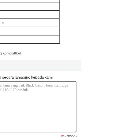
oem
ng kompatibel
a secara langsung kepada kami
(
0
/ 3000)