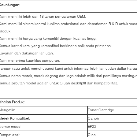
Keuntungan:
Kami memiliki lebih dari 18 tahun pengalaman OEM.
Kami memiliki sistem kontrol kualitas profesional dan departemen R & D untuk sec
produk.
Kami memiliki harga yang kompetitif dengan kualitas tinggi.
Semua kartrid kami yang kompatibel berkinerja baik pada printer asli.
Layanan dan dukungan lanjutan.
Kami menerima kuantitas campuran.
Jangan ragu untuk menghubungi kami untuk informasi lebih lanjut dan daftar harg
Semua nama merek, merek dagang dan logo adalah milik dari pemiliknya masing-
Semua sebutan model adalah untuk tujuan deskriptif dan kompatibilitas.
incian Produk:
Mengetik:
Toner Cartridge
Merek Kompatibel:
Canon
Nomor model:
EP22
Tempat asal:
Cina