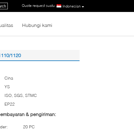
Quote request suatu
|
rch
Indonesian
ualitas
Hubungi kami
1110/1120
Cina
YS
ISO, SGS, STMC
EP22
 pembayaran & pengiriman:
der:
20 PC