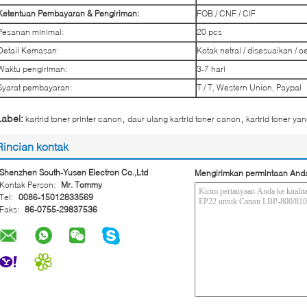
Ketentuan Pembayaran & Pengiriman:
FOB / CNF / CIF
Pesanan minimal:
20 pcs
Detail Kemasan:
Kotak netral / disesuaikan / 
Waktu pengiriman:
3-7 hari
Syarat pembayaran:
T / T, Western Union, Paypal
,
,
Label:
kartrid toner printer canon
daur ulang kartrid toner canon
kartrid toner ya
Rincian kontak
Shenzhen South-Yusen Electron Co.,Ltd
Mengirimkan permintaan And
Kontak Person:
Mr. Tommy
Tel:
0086-15012833569
Faks:
86-0755-29837536