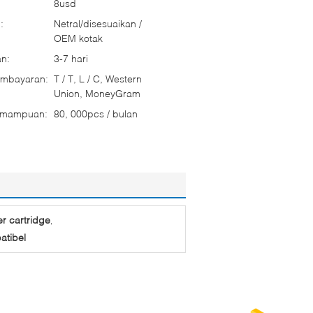
8usd
:
Netral/disesuaikan /
OEM kotak
n:
3-7 hari
embayaran:
T / T, L / C, Western
Union, MoneyGram
emampuan:
80, 000pcs / bulan
r cartridge
,
atibel