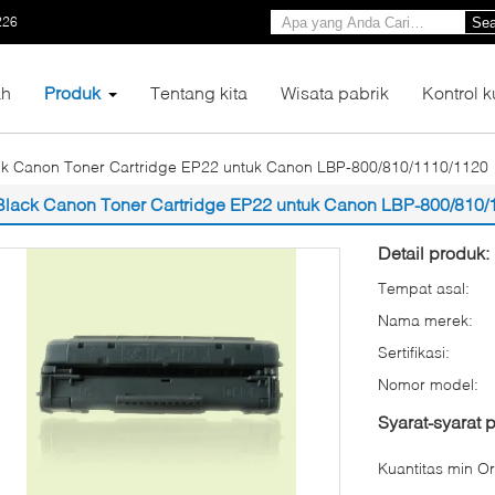
226
Sea
h
Produk
Tentang kita
Wisata pabrik
Kontrol k
ck Canon Toner Cartridge EP22 untuk Canon LBP-800/810/1110/1120
Black Canon Toner Cartridge EP22 untuk Canon LBP-800/810/
Detail produk:
Tempat asal:
Nama merek:
Sertifikasi:
Nomor model:
Syarat-syarat
Kuantitas min Or