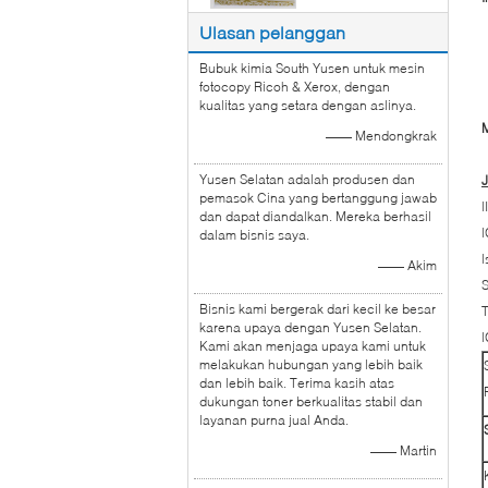
Ulasan pelanggan
Bubuk kimia South Yusen untuk mesin
fotocopy Ricoh & Xerox, dengan
kualitas yang setara dengan aslinya.
M
—— Mendongkrak
Yusen Selatan adalah produsen dan
J
pemasok Cina yang bertanggung jawab
l
dan dapat diandalkan. Mereka berhasil
l
dalam bisnis saya.
l
—— Akim
S
Bisnis kami bergerak dari kecil ke besar
T
karena upaya dengan Yusen Selatan.
l
Kami akan menjaga upaya kami untuk
melakukan hubungan yang lebih baik
dan lebih baik. Terima kasih atas
dukungan toner berkualitas stabil dan
layanan purna jual Anda.
—— Martin