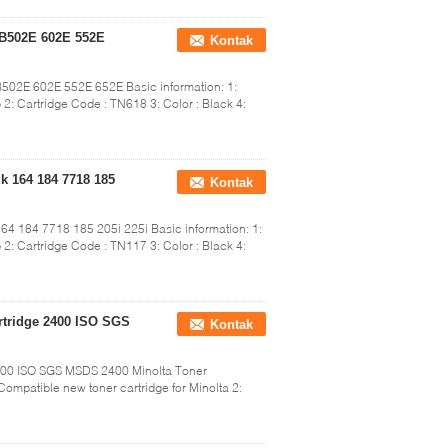
 B502E 602E 552E
Kontak
B502E 602E 552E 652E Basic information: 1:
2: Cartridge Code : TN618 3: Color : Black 4:
k 164 184 7718 185
Kontak
64 184 7718 185 205i 225i Basic information: 1:
2: Cartridge Code : TN117 3: Color : Black 4:
rtridge 2400 ISO SGS
Kontak
400 ISO SGS MSDS 2400 Minolta Toner
Compatible new toner cartridge for Minolta 2: