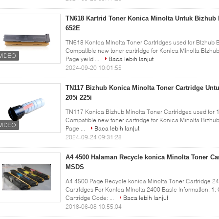
TN618 Kartrid Toner Konica Minolta Untuk Bizhub
652E
TN618 Konica Minolta Toner Cartridges used for Bizhub 
Compatible new toner cartridge for Konica Minolta Bizhub 
Page yeild ...
Baca lebih lanjut
2024-09-20 10:01:55
TN117 Bizhub Konica Minolta Toner Cartridge Untu
205i 225i
TN117 Konica Bizhub Minolta Toner Cartridges used for 1
Compatible new toner cartridge for Konica Minolta Bizhub 
Page ...
Baca lebih lanjut
2024-09-24 09:31:28
A4 4500 Halaman Recycle konica Minolta Toner Ca
MSDS
A4 4500 Page Recycle konica Minolta Toner Cartridge 2
Cartridges For Konica Minolta 2400 Basic information: 1: 
Cartridge Code: ...
Baca lebih lanjut
2018-06-08 10:55:04