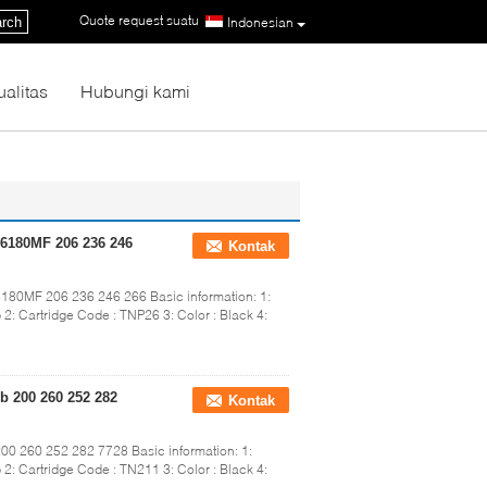
Quote request suatu
|
rch
Indonesian
ualitas
Hubungi kami
 6180MF 206 236 246
Kontak
6180MF 206 236 246 266 Basic information: 1:
2: Cartridge Code : TNP26 3: Color : Black 4:
b 200 260 252 282
Kontak
00 260 252 282 7728 Basic information: 1:
2: Cartridge Code : TN211 3: Color : Black 4: