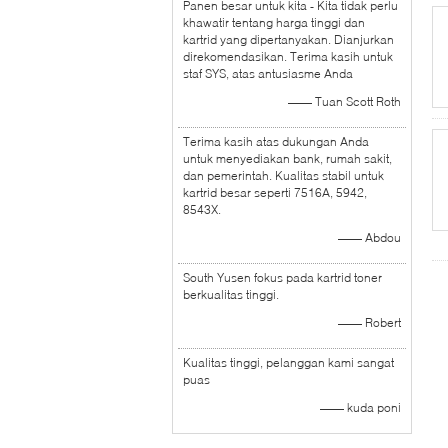
Panen besar untuk kita - Kita tidak perlu
khawatir tentang harga tinggi dan
kartrid yang dipertanyakan. Dianjurkan
direkomendasikan. Terima kasih untuk
staf SYS, atas antusiasme Anda
—— Tuan Scott Roth
Terima kasih atas dukungan Anda
untuk menyediakan bank, rumah sakit,
dan pemerintah. Kualitas stabil untuk
kartrid besar seperti 7516A, 5942,
8543X.
—— Abdou
South Yusen fokus pada kartrid toner
berkualitas tinggi.
—— Robert
Kualitas tinggi, pelanggan kami sangat
puas
—— kuda poni