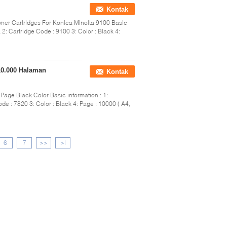
Kontak
ner Cartridges For Konica Minolta 9100 Basic
 2: Cartridge Code : 9100 3: Color : Black 4:
10.000 Halaman
Kontak
age Black Color Basic information : 1:
de : 7820 3: Color : Black 4: Page : 10000 ( A4,
6
7
>>
>|