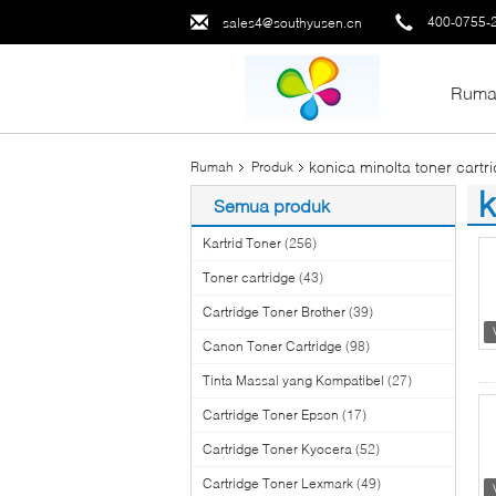
400-0755-
sales4@southyusen.cn
Ruma
konica minolta toner cartr
Rumah
Produk
k
Semua produk
(6
Kartrid Toner
(256)
Toner cartridge
(43)
Cartridge Toner Brother
(39)
Canon Toner Cartridge
(98)
Tinta Massal yang Kompatibel
(27)
Cartridge Toner Epson
(17)
Cartridge Toner Kyocera
(52)
Cartridge Toner Lexmark
(49)