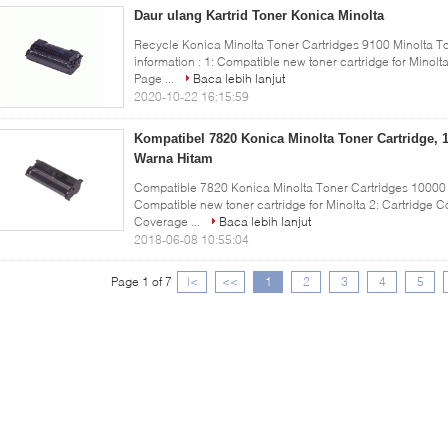
Daur ulang Kartrid Toner Konica Minolta
Recycle Konica Minolta Toner Cartridges 9100 Minolta To
information : 1: Compatible new toner cartridge for Minolta
Page ...
Baca lebih lanjut
2020-10-22 16:15:59
Kompatibel 7820 Konica Minolta Toner Cartridge, 
Warna Hitam
Compatible 7820 Konica Minolta Toner Cartridges 10000 P
Compatible new toner cartridge for Minolta 2: Cartridge Co
Coverage ...
Baca lebih lanjut
2018-06-08 10:55:04
Page 1 of 7
|<
<<
1
2
3
4
5